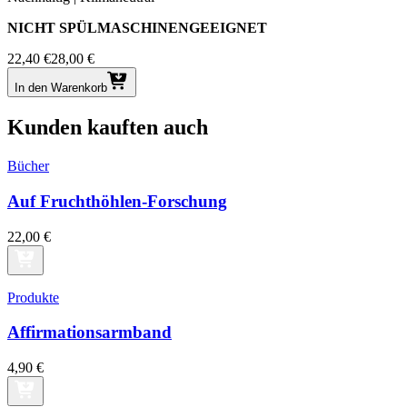
NICHT SPÜLMASCHINENGEEIGNET
22,40 €
28,00 €
In den Warenkorb
Kunden kauften auch
Bücher
Auf Frucht­höh­len-For­schung
22,00 €
Produkte
Af­fir­ma­ti­ons­arm­band
4,90 €