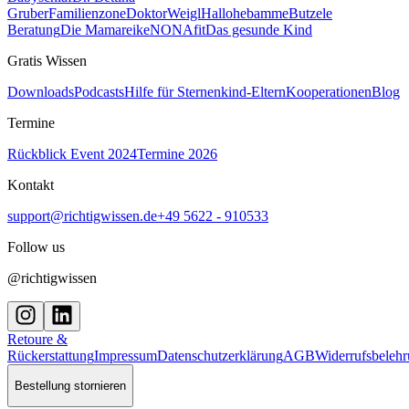
Gruber
Familienzone
DoktorWeigl
Hallohebamme
Butzele
Beratung
Die Mamareike
NONAfit
Das gesunde Kind
Gratis Wissen
Downloads
Podcasts
Hilfe für Sternenkind-Eltern
Kooperationen
Blog
Termine
Rückblick Event 2024
Termine 2026
Kontakt
support@richtigwissen.de
+49 5622 - 910533
Follow us
@richtigwissen
Retoure &
Rückerstattung
Impressum
Datenschutzerklärung
AGB
Widerrufsbeleh
Bestellung stornieren