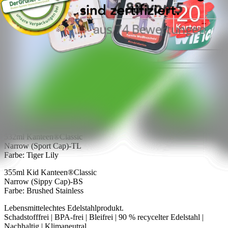
22,40 €
28,00 €
In den Warenkorb
Produktdetails:
532ml Kanteen®Classic
Narrow (Sport Cap)-TL
Farbe: Tiger Lily
355ml Kid Kanteen®Classic
Narrow (Sippy Cap)-BS
Farbe: Brushed Stainless
Lebensmittelechtes Edelstahlprodukt.
Schadstofffrei | BPA-frei | Bleifrei | 90 % recycelter Edelstahl |
Nachhaltig | Klimaneutral