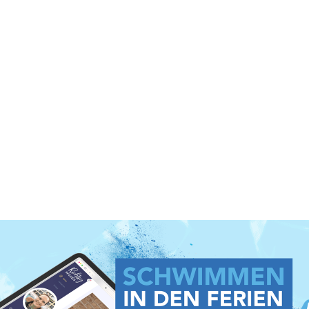
ntspannt und gut vorbereitet durch die Bade- und Ferienzeit gehe