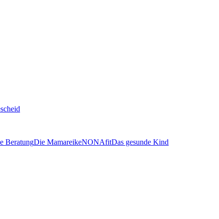
scheid
le Beratung
Die Mamareike
NONAfit
Das gesunde Kind