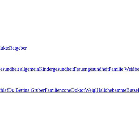
dukte
Ratgeber
esundheit allgemein
Kindergesundheit
Frauengesundheit
Familie Weißbe
chlaf
Dr. Bettina Gruber
Familienzone
DoktorWeigl
Hallohebamme
Butze