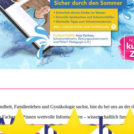
 hast du 5 Jahre Zugriff auf die Inhalte.
­heit, Fa­mi­li­en­le­ben und Gy­nä­ko­lo­gie suchst, bist du bei uns an der ri
e Fach­ex­per­t*in­nen wert­vol­le In­for­ma­tio­nen – wis­sen­schaft­lich fun­dier