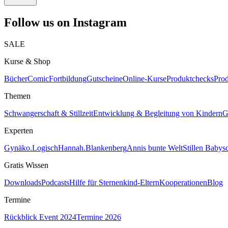
Follow us on Instagram
SALE
Kurse & Shop
Bücher
Comic
Fortbildung
Gutscheine
Online-Kurse
Produktchecks
Pro
Themen
Schwangerschaft & Stillzeit
Entwicklung & Begleitung von Kindern
G
Experten
Gynäko.Logisch
Hannah.Blankenberg
Annis bunte Welt
Stillen Babys
Gratis Wissen
Downloads
Podcasts
Hilfe für Sternenkind-Eltern
Kooperationen
Blog
Termine
Rückblick Event 2024
Termine 2026