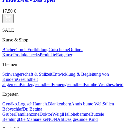
17,50 €
SALE
Kurse & Shop
Bücher
Comic
Fortbildung
Gutscheine
Online-
Kurse
Produktchecks
Produkte
Ratgeber
Themen
Schwangerschaft & Stillzeit
Entwicklung & Begleitung von
Kindern
Gesundheit
allgemein
Kindergesundheit
Frauengesundheit
Familie Weißbescheid
Experten
Gynäko.Logisch
Hannah.Blankenberg
Annis bunte Welt
Stillen
Babyschlaf
Dr. Bettina
Gruber
Familienzone
DoktorWeigl
Hallohebamme
Butzele
Beratung
Die Mamareike
NONAfit
Das gesunde Kind