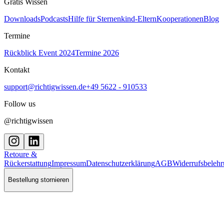
Gratis Wissen
Downloads
Podcasts
Hilfe für Sternenkind-Eltern
Kooperationen
Blog
Termine
Rückblick Event 2024
Termine 2026
Kontakt
support@richtigwissen.de
+49 5622 - 910533
Follow us
@richtigwissen
Retoure &
Rückerstattung
Impressum
Datenschutzerklärung
AGB
Widerrufsbeleh
Bestellung stornieren