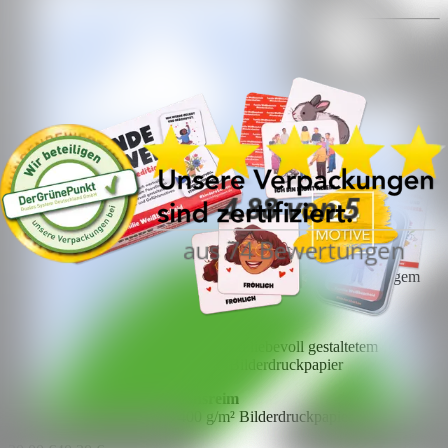
30,00 €
40,30 €
In den Warenkorb
Produktdetails:
1x Affirmationsarmband
Silikon, Umfang 18 cm
1x Kinder Tattoos
2 DIN A6 Bögen mit je 27 Motiven.
1x Affirmationskartenset
20 transparente Karten im Scheckkartenformat aus hochwertigem
Kunststoff
1x Affirmationspostkartenset
6-teiliges Kunstdruck Postkartenset in liebevoll gestaltetem
Umschlag, hochwertiges 400 g/m² Bilderdruckpapier
1x Postkarte mit Affirmationsreim
Kunstdruck, hochwertiges 400 g/m² Bilderdruckpapier