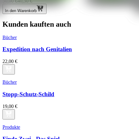
30,00 €
40,30 €
In den Warenkorb
Kunden kauften auch
Bücher
Ex­pe­di­ti­on nach Ge­ni­ta­li­en
22,00 €
Bücher
Stopp-Schutz-Schild
19,00 €
Produkte
Fin­de Zwei - Das Spiel